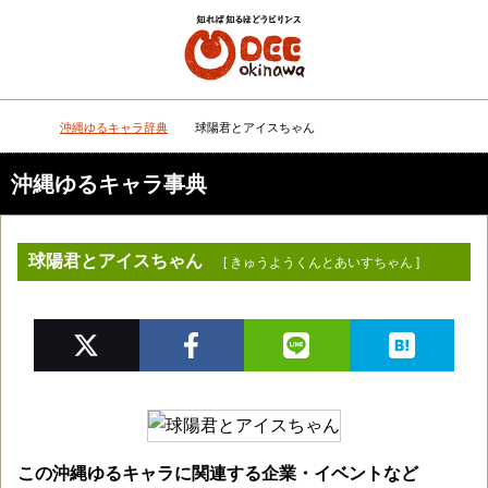
メニュー
検
沖縄ゆるキャラ辞典
球陽君とアイスちゃん
DEEokinawaトップ
沖縄ゆるキャラ事典
球陽君とアイスちゃん
[ きゅうようくんとあいすちゃん ]
この沖縄ゆるキャラに関連する企業・イベントなど