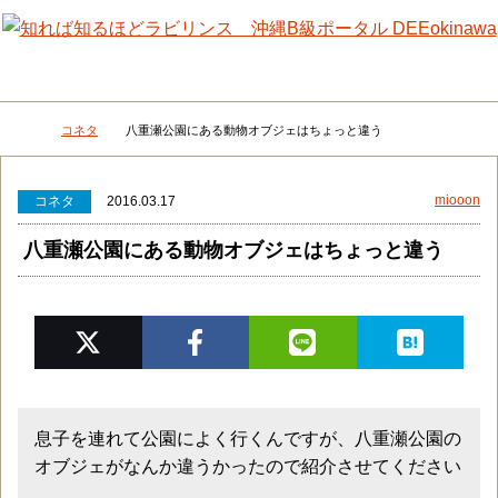
メニュー
検
コネタ
八重瀬公園にある動物オブジェはちょっと違う
DEEokinawaトップ
miooon
コネタ
2016.03.17
八重瀬公園にある動物オブジェはちょっと違う
息子を連れて公園によく行くんですが、八重瀬公園の
オブジェがなんか違うかったので紹介させてください