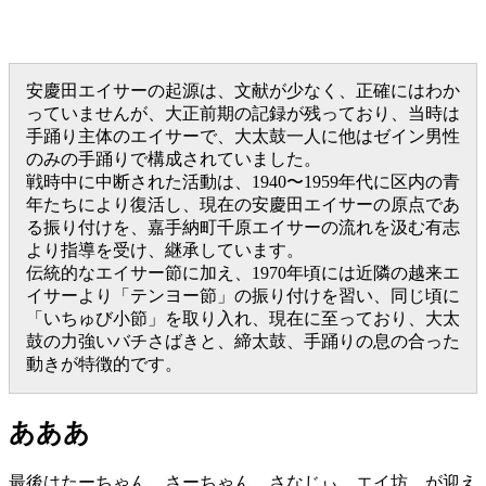
安慶田エイサーの起源は、文献が少なく、正確にはわか
っていませんが、大正前期の記録が残っており、当時は
手踊り主体のエイサーで、大太鼓一人に他はゼイン男性
のみの手踊りで構成されていました。
戦時中に中断された活動は、1940〜1959年代に区内の青
年たちにより復活し、現在の安慶田エイサーの原点であ
る振り付けを、嘉手納町千原エイサーの流れを汲む有志
より指導を受け、継承しています。
伝統的なエイサー節に加え、1970年頃には近隣の越来エ
イサーより「テンヨー節」の振り付けを習い、同じ頃に
「いちゅび小節」を取り入れ、現在に至っており、大太
鼓の力強いバチさばきと、締太鼓、手踊りの息の合った
動きが特徴的です。
あああ
最後はたーちゃん、さーちゃん、さなじぃ、エイ坊、が迎え