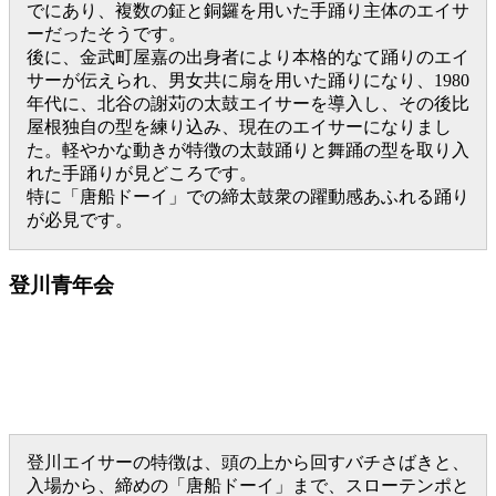
でにあり、複数の鉦と銅鑼を用いた手踊り主体のエイサ
ーだったそうです。
後に、金武町屋嘉の出身者により本格的なて踊りのエイ
サーが伝えられ、男女共に扇を用いた踊りになり、1980
年代に、北谷の謝苅の太鼓エイサーを導入し、その後比
屋根独自の型を練り込み、現在のエイサーになりまし
た。軽やかな動きが特徴の太鼓踊りと舞踊の型を取り入
れた手踊りが見どころです。
特に「唐船ドーイ」での締太鼓衆の躍動感あふれる踊り
が必見です。
登川青年会
登川エイサーの特徴は、頭の上から回すバチさばきと、
入場から、締めの「唐船ドーイ」まで、スローテンポと