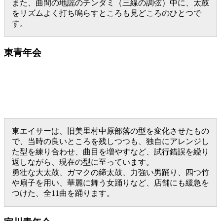
また、曲間の地謡のチンダミ（三線の調弦）中に、太鼓
をリズムよく打ち鳴らすところも見どころのひとつで
す。
東青年会
東エイサーは、旧美里村中原部落の型を変化させたもの
で、当時の良いところを残しつつも、独自にアレンジし
た型を練り合わせ、曲目を増やすなど、試行錯誤を繰り
返しながら、現在の型に至っています。
勇壮な大太鼓、ガマクの締太鼓、力強い男踊り、四つ竹
や扇子を用い、華麗に舞う女踊りなど、店舗にも緩急を
つけた、全11曲を踊ります。