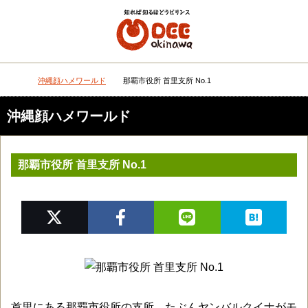
メニュー
検
沖縄顔ハメワールド
那覇市役所 首里支所 No.1
DEEokinawaトップ
沖縄顔ハメワールド
那覇市役所 首里支所 No.1
首里にある那覇市役所の支所。たぶんヤンバルクイナがモ