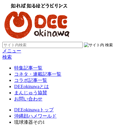
メニュー
検索
特集記事一覧
コネタ・連載記事一覧
コラボ記事一覧
DEEokinawaとは
まんじゅう協賛
お問い合わせ
DEEokinawaトップ
沖縄顔ハメワールド
琉球漆器その1