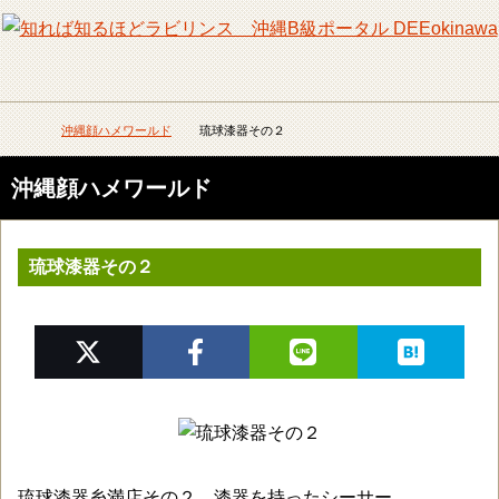
メニュー
検
沖縄顔ハメワールド
琉球漆器その２
DEEokinawaトップ
沖縄顔ハメワールド
琉球漆器その２
琉球漆器糸満店その２。漆器を持ったシーサー。