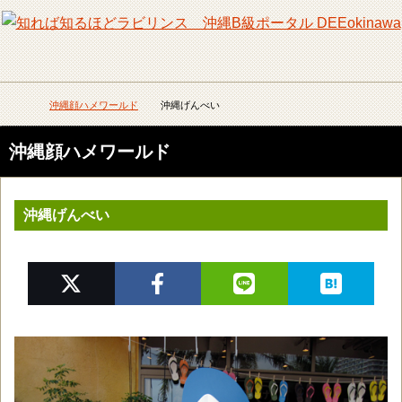
メニュー
検
沖縄顔ハメワールド
沖縄げんべい
DEEokinawaトップ
沖縄顔ハメワールド
沖縄げんべい