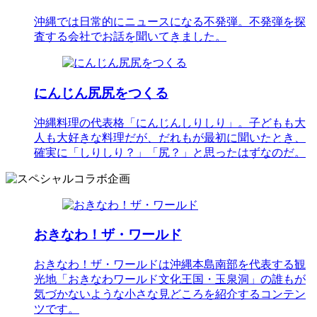
沖縄では日常的にニュースになる不発弾。不発弾を探
査する会社でお話を聞いてきました。
にんじん尻尻をつくる
沖縄料理の代表格「にんじんしりしり」。子どもも大
人も大好きな料理だが、だれもが最初に聞いたとき、
確実に「しりしり？」「尻？」と思ったはずなのだ。
おきなわ！ザ・ワールド
おきなわ！ザ・ワールドは沖縄本島南部を代表する観
光地「おきなわワールド文化王国・玉泉洞」の誰もが
気づかないような小さな見どころを紹介するコンテン
ツです。