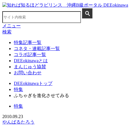
メニュー
検索
特集記事一覧
コネタ・連載記事一覧
コラボ記事一覧
DEEokinawaとは
まんじゅう協賛
お問い合わせ
DEEokinawaトップ
特集
ふちゃぎを進化させてみる
特集
2010.09.23
やんばるたろう