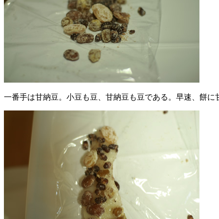
一番手は甘納豆。小豆も豆、甘納豆も豆である。早速、餅に