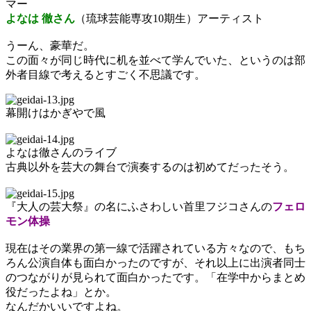
マー
よなは 徹さん
（琉球芸能専攻10期生）アーティスト
うーん、豪華だ。
この面々が同じ時代に机を並べて学んでいた、というのは部
外者目線で考えるとすごく不思議です。
幕開けはかぎやで風
よなは徹さんのライブ
古典以外を芸大の舞台で演奏するのは初めてだったそう。
『大人の芸大祭』の名にふさわしい首里フジコさんの
フェロ
モン体操
現在はその業界の第一線で活躍されている方々なので、もち
ろん公演自体も面白かったのですが、それ以上に出演者同士
のつながりが見られて面白かったです。「在学中からまとめ
役だったよね」とか。
なんだかいいですよね。