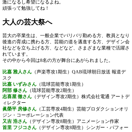
激になるし希望になるよね。
頑張って勉強してね！
大人の芸大祭へ
芸大の卒業生は、一般企業でバリバリ勤める方、教員となり
後進の育成に携わる方、芸能の道を邁進する方、デザイン会
社などを立ち上げる方、などなど、さまざまな業種で活躍さ
れています。
その中から今回は8名の方が舞台にあがられました。
比嘉 雅人さん
（声楽専攻1期生）QAB琉球朝日放送 報道デ
スク
比嘉 いずみさん
（琉球芸能専攻1期生）
阿部 修さん
（琉球芸能専攻2期生）
志喜屋 徹さん
（デザイン専攻2期生）株式会社電通 アートデ
ィレクター
眞榮平 房修さん
（工芸専攻4期生）芸能プロダクションオリ
ジン・コーポレーション代表
又吉 浩さん
（デザイン専攻8期生）アニメーション作家
首里 フジコさん
（デザイン専攻8期生）シンガー・パフォー