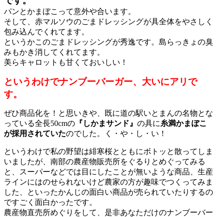
です。
パンとかまぼこって意外や合います。
そして、赤マルソウのごまドレッシングが具全体をやさしく
包み込んでくれてます。
というかこのごまドレッシングが秀逸です。島らっきょの臭
みもかき消してくれてます。
美らキャロットも甘くておいしい！
というわけでナンブーバーガー、大いにアリで
す。
ぜひ商品化を！と思いきや、既に道の駅いとまんの名物とな
っている全長50cmの
『しかまサンド』
の具に
糸満かまぼこ
が採用されていた
のでした。く・や・し・い！
というわけで私の野望は緋寒桜とともにボトッと散ってしま
いましたが、南部の農産物販売所をぐるりとめぐってみる
と、スーパーなどでは目にしたことが無いような商品、生産
ラインにはのせられないけど農家の方が趣味でつくってみま
した、といったかんじの面白い商品が売られていたりするの
ですごく面白かったです。
農産物直売所めぐりをして、是非あなただけのナンブーバー