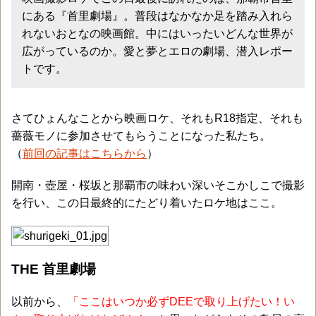
にある『首里劇場』。普段はなかなか足を踏み入れら
れないおとなの映画館。中にはいったいどんな世界が
広がっているのか。愛と夢とエロの劇場、潜入レポー
トです。
さてひょんなことから映画ロケ、それもR18指定、それも
薔薇モノに参加させてもらうことになった私たち。
（
前回の記事はこちらから
）
開南・壺屋・桜坂と那覇市の味わい深いそこかしこで撮影
を行い、この日最終的にたどり着いたロケ地はここ。
THE 首里劇場
以前から、
「ここはいつか必ずDEEで取り上げたい！い