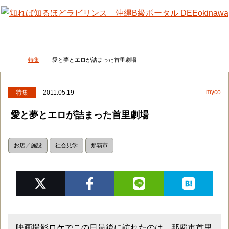
メニュー
検
特集
愛と夢とエロが詰まった首里劇場
DEEokinawaトップ
myco
特集
2011.05.19
愛と夢とエロが詰まった首里劇場
お店／施設
社会見学
那覇市
映画撮影ロケでこの日最後に訪れたのは、那覇市首里