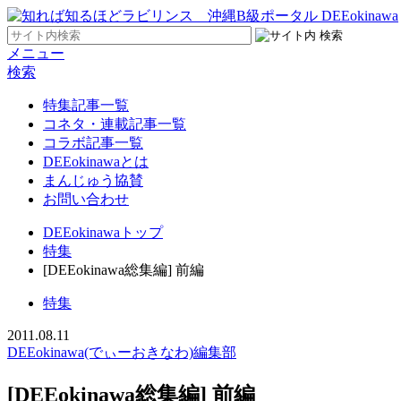
メニュー
検索
特集記事一覧
コネタ・連載記事一覧
コラボ記事一覧
DEEokinawaとは
まんじゅう協賛
お問い合わせ
DEEokinawaトップ
特集
[DEEokinawa総集編] 前編
特集
2011.08.11
DEEokinawa(でぃーおきなわ)編集部
[DEEokinawa総集編] 前編