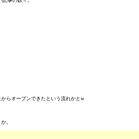
い記事の数々。
。
たからオープンできたという流れかとw
うか。