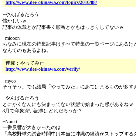
http://www.dee-okinawa.com/topics/2010/08/
−やんばるたろう
懐かしいｗ
記事の体裁とか記事書く順番とかもはっきりしてないｗ
−miooon
ちなみに現在の特集記事はすべて特集の一覧ページにあるけ
なんてのもあるよね。
連載：やってみた
http://www.dee-okinawa.com/verify/
−myco
そうそう。でも結局「やってみた」にあてはまるものが多す
−やんばるたろう
とにかくなんにも決まってない状態で始まった感があるねｗ
8月で印象深い記事はどれだろうか？
−Naoki
一番反響が大きかったのは
「高校野球の試合時間中は本当に沖縄の経済がストップする