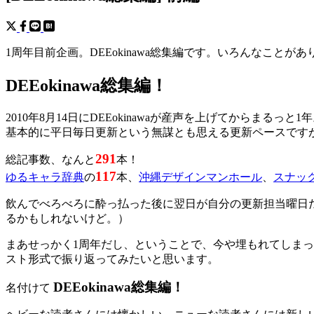
1周年目前企画。DEEokinawa総集編です。いろんなことが
DEEokinawa総集編！
2010年8月14日にDEEokinawaが産声を上げてからまるっと1
基本的に平日毎日更新という無謀とも思える更新ペースです
291
総記事数、なんと
本！
117
ゆるキャラ辞典
の
本、
沖縄デザインマンホール
、
スナッ
飲んでべろべろに酔っ払った後に翌日が自分の更新担当曜日
るかもしれないけど。）
まあせっかく1周年だし、ということで、今や埋もれてしまった過
スト形式で振り返ってみたいと思います。
DEEokinawa総集編！
名付けて