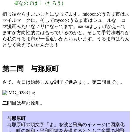
璧なのでは！（たろう）
初っ端からすごいことになってます。miooonのうるま市はス
マイルマークに。そしてmycoのうるま市はシュールな一コ
マ漫画みたいなノリになってます。naokiはしょげかえって
ますが方向性的には合っているのかと。そして手前味噌なが
ら私のうるま市が一番近いかとおもいます。うるま市はなん
となく覚えていたんだよ！
第二問 与那原町
さて、今日は始終こんな調子で進みます。第二問目です。
二問目は与那原町。
与那原町
与那原町の頭文字「よ」を波と飛鳥のイメージに図案化
し、町の融和・平和団結を表現するとともに産業の雄飛