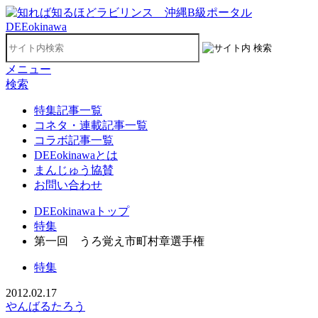
メニュー
検索
特集記事一覧
コネタ・連載記事一覧
コラボ記事一覧
DEEokinawaとは
まんじゅう協賛
お問い合わせ
DEEokinawaトップ
特集
第一回 うろ覚え市町村章選手権
特集
2012.02.17
やんばるたろう