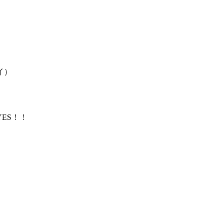
イ）
ES！！