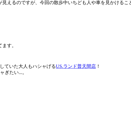
が見えるのですが、今回の散歩中いちども人や車を見かけるこ
てます。
トしていた大人もハシャげる
US.ランド普天間店
！
ぎたい...。