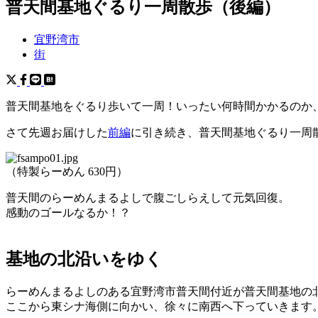
普天間基地ぐるり一周散歩（後編）
宜野湾市
街
普天間基地をぐるり歩いて一周！いったい何時間かかるのか
さて先週お届けした
前編
に引き続き、普天間基地ぐるり一周
（特製らーめん 630円）
普天間のらーめんまるよしで腹ごしらえして元気回復。
感動のゴールなるか！？
基地の北沿いをゆく
らーめんまるよしのある宜野湾市普天間付近が普天間基地の
ここから東シナ海側に向かい、徐々に南西へ下っていきます