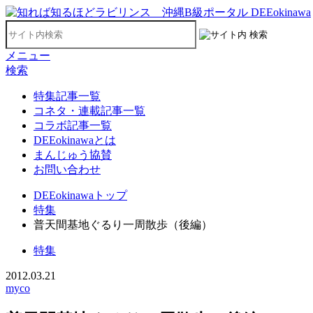
メニュー
検索
特集記事一覧
コネタ・連載記事一覧
コラボ記事一覧
DEEokinawaとは
まんじゅう協賛
お問い合わせ
DEEokinawaトップ
特集
普天間基地ぐるり一周散歩（後編）
特集
2012.03.21
myco