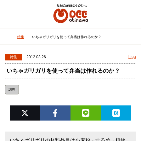
メニュー
検
特集
いちゃガリガリを使って弁当は作れるのか？
DEEokinawaトップ
higa
特集
2012.03.26
いちゃガリガリを使って弁当は作れるのか？
調理
いちゃガリガリの材料品目は小麦粉・するめ・植物