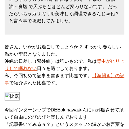
油・食塩 で天ぷらとほとんど変わりないです。 だっ
たらいちゃガリガリを美味しく調理できるんじゃね？
と言う事で挑戦してみました。
皆さん、いかがお過ごしでしょうか？ すっかり春らしい
温かい季節となりました。
沖縄の日差し（紫外線）は強いもので、私は
背中がヒリヒ
リして眠れない
日々を過ごしております。
私、今回初めて記事を書きます比嘉です。
【海開き】の記
事
で紹介された比嘉です。
今回インターシップでDEEokinawaさんにお邪魔させて頂
いて自由にのびのびと楽しんでおります。
「記事書いてみるぅ？」というスタッフの温かいお言葉を