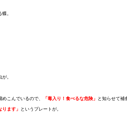
。
る蝶。
虫が。
溜めこんでいるので、
「毒入り！食べるな危険」
と知らせて補
なります」
というプレートが。
。