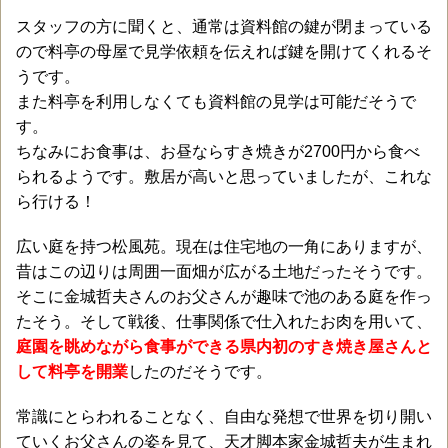
スタッフの方に聞くと、通常は資料館の鍵が閉まっている
ので料亭の母屋で見学依頼を伝えれば鍵を開けてくれるそ
うです。
また料亭を利用しなくても資料館の見学は可能だそうで
す。
ちなみにお食事は、お昼ならすき焼きが2700円から食べ
られるようです。敷居が高いと思っていましたが、これな
ら行ける！
広い庭を持つ松風苑。現在は住宅地の一角にありますが、
昔はこの辺りは周囲一面畑が広がる土地だったそうです。
そこに金城哲夫さんのお父さんが趣味で池のある庭を作っ
たそう。そして戦後、仕事関係で仕入れたお肉を用いて
、
庭園を眺めながら食事ができる
県内初のすき焼き屋さんと
して料亭を開業
したのだそうです。
常識にとらわれることなく、自由な発想で世界を切り開い
ていくお父さんの姿を見て、天才脚本家金城哲夫が生まれ