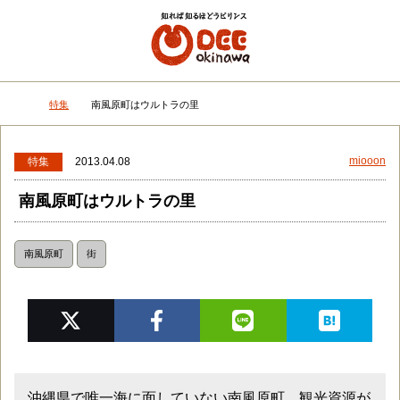
メニュー
検
特集
南風原町はウルトラの里
DEEokinawaトップ
miooon
特集
2013.04.08
南風原町はウルトラの里
南風原町
街
沖縄県で唯一海に面していない南風原町。観光資源が