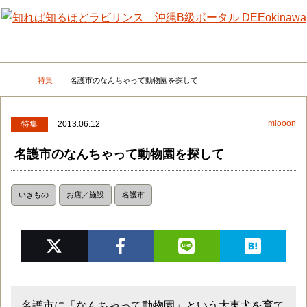
メニュー
検
特集
名護市のなんちゃって動物園を探して
DEEokinawaトップ
miooon
特集
2013.06.12
名護市のなんちゃって動物園を探して
いきもの
お店／施設
名護市
名護市に「なんちゃって動物園」という大東犬を育て