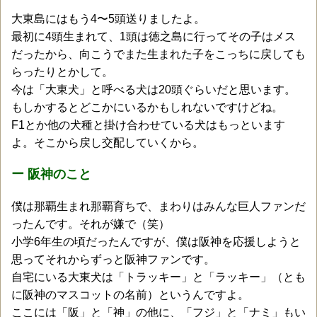
大東島にはもう4〜5頭送りましたよ。
最初に4頭生まれて、1頭は徳之島に行ってその子はメス
だったから、向こうでまた生まれた子をこっちに戻しても
らったりとかして。
今は「大東犬」と呼べる犬は20頭ぐらいだと思います。
もしかするとどこかにいるかもしれないですけどね。
F1とか他の犬種と掛け合わせている犬はもっといます
よ。そこから戻し交配していくから。
ー 阪神のこと
僕は那覇生まれ那覇育ちで、まわりはみんな巨人ファンだ
ったんです。それが嫌で（笑）
小学6年生の頃だったんですが、僕は阪神を応援しようと
思ってそれからずっと阪神ファンです。
自宅にいる大東犬は「トラッキー」と「ラッキー」（とも
に阪神のマスコットの名前）というんですよ。
ここには「阪」と「神」の他に、「フジ」と「ナミ」もい