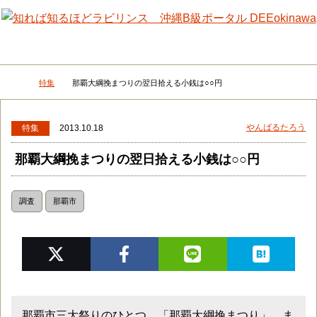
メニュー
検
特集
那覇大綱挽まつりの翌日拾える小銭は○○円
DEEokinawaトップ
やんばるたろう
特集
2013.10.18
那覇大綱挽まつりの翌日拾える小銭は○○円
調査
那覇市
那覇市三大祭りのひとつ、「那覇大綱挽まつり」。ま