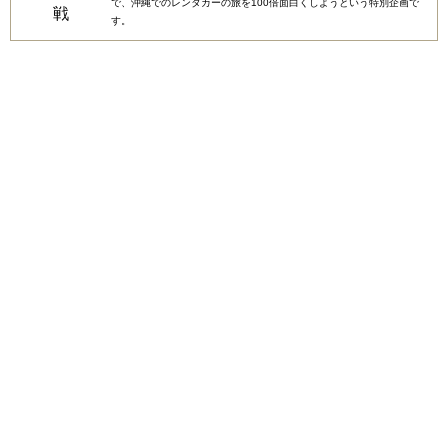
で、沖縄でのレンタカーの旅を100倍面白くしようという特別企画で
す。