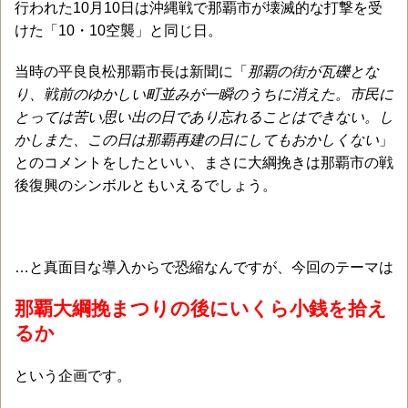
行われた10月10日は沖縄戦で那覇市が壊滅的な打撃を受
けた「10・10空襲」と同じ日。
当時の平良良松那覇市長は新聞に「
那覇の街が瓦礫とな
り、戦前のゆかしい町並みが一瞬のうちに消えた。市民に
とっては苦い思い出の日であり忘れることはできない。し
かしまた、この日は那覇再建の日にしてもおかしくない
」
とのコメントをしたといい、まさに大綱挽きは那覇市の戦
後復興のシンボルともいえるでしょう。
…と真面目な導入からで恐縮なんですが、今回のテーマは
那覇大綱挽まつりの後にいくら小銭を拾え
るか
という企画です。