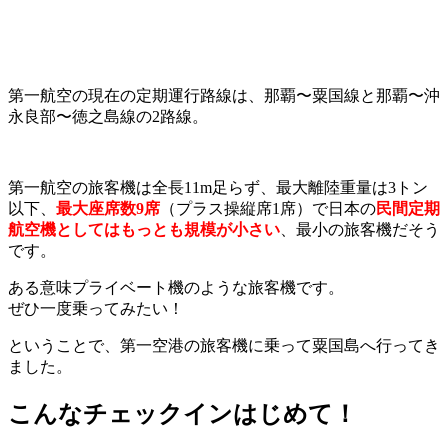
第一航空の現在の定期運行路線は、那覇〜粟国線と那覇〜沖
永良部〜徳之島線の2路線。
第一航空の旅客機は全長11m足らず、最大離陸重量は3トン
以下、
最大座席数9席
（プラス操縦席1席）で日本の
民間定期
航空機としてはもっとも規模が小さい
、最小の旅客機だそう
です。
ある意味プライベート機のような旅客機です。
ぜひ一度乗ってみたい！
ということで、第一空港の旅客機に乗って粟国島へ行ってき
ました。
こんなチェックインはじめて！