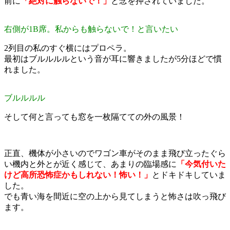
前に
「絶対に触らないで！」
と念を押されていました。
右側が1B席。私からも触らないで！と言いたい
2列目の私のすぐ横にはプロペラ。
最初はブルルルルという音が耳に響きましたが5分ほどで慣
れました。
ブルルルル
そして何と言っても窓を一枚隔てての外の風景！
正直、機体が小さいのでワゴン車がそのまま飛び立ったぐら
い機内と外とが近く感じて、あまりの臨場感に
「今気付いた
けど高所恐怖症かもしれない！怖い！」
とドキドキしていま
した。
でも青い海を間近に空の上から見てしまうと怖さは吹っ飛び
ます。