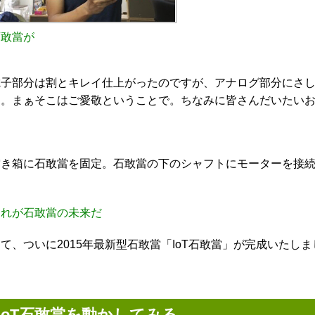
石敢當が
電子部分は割とキレイ仕上がったのですが、アナログ部分にさ
す。まぁそこはご愛敬ということで。ちなみに皆さんだいたい
空き箱に石敢當を固定。石敢當の下のシャフトにモーターを接
これが石敢當の未来だ
て、ついに2015年最新型石敢當「IoT石敢當」が完成いたし
IoT石敢當を動かしてみる