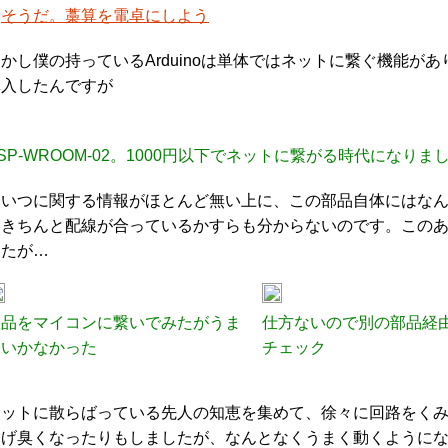
・
そうだ。藁算を電卓にしよう
かし僕の持っているArduinoは単体ではネットに繋ぐ機能があ
購入したんですが
SP-WROOM-02。1000円以下でネットに繋がる時代になりま
こいつに関する情報がほとんど無い上に、この部品自体にはな
にきちんと配線が合っているかすらも分からないのです。この
したが…
部品をマイコンに繋いでみたがうま
仕方ないので別の部品経
くいかなかった
チェック
ネットに散らばっている先人の知恵を集めて、徐々に回路をく
焦げ臭くなったりもしましたが、なんとなくうまく動くように