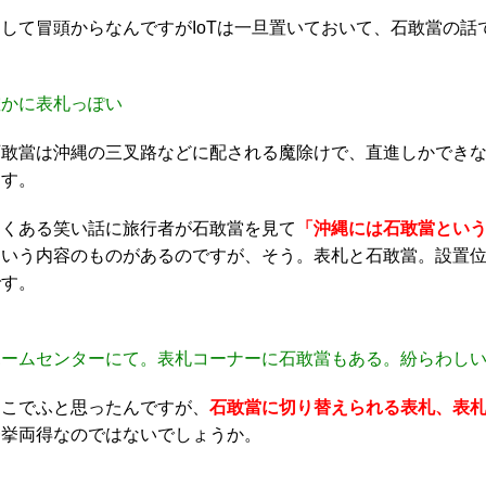
そして冒頭からなんですがIoTは一旦置いておいて、石敢當の話
確かに表札っぽい
石敢當は沖縄の三叉路などに配される魔除けで、直進しかでき
ます。
よくある笑い話に旅行者が石敢當を見て
「沖縄には石敢當とい
という内容のものがあるのですが、そう。表札と石敢當。設置
です。
ホームセンターにて。表札コーナーに石敢當もある。紛らわし
そこでふと思ったんですが、
石敢當に切り替えられる表札、表
一挙両得なのではないでしょうか。