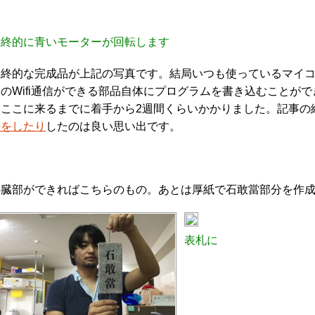
最終的に青いモーターが回転します
最終的な完成品が上記の写真です。結局いつも使っているマイ
このWifi通信ができる部品自体にプログラムを書き込むことが
てここに来るまでに着手から2週間くらいかかりました。記事の
好をしたり
したのは良い思い出です。
心臓部ができればこちらのもの。あとは厚紙で石敢當部分を作
表札に