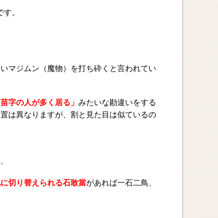
です。
ないマジムン（魔物）を打ち砕くと言われてい
う苗字の人が多く居る」
みたいな勘違いをする
位置は異なりますが、割と見た目は似ているの
い。
札に切り替えられる石敢當
があれば一石二鳥、