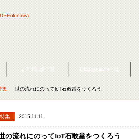
覧
コラボ記事一覧
DEEokinawaとは
特集
世の流れにのってIoT石敢當をつくろう
okinawaトップ
特集
2015.11.11
世の流れにのってIoT石敢當をつくろう