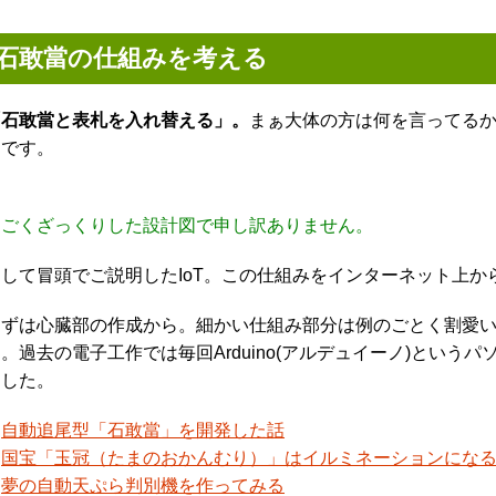
石敢當の仕組みを考える
「石敢當と表札を入れ替える」。
まぁ大体の方は何を言ってる
じです。
すごくざっくりした設計図で申し訳ありません。
そして冒頭でご説明したIoT。この仕組みをインターネット上
まずは心臓部の作成から。細かい仕組み部分は例のごとく割愛
。過去の電子工作では毎回Arduino(アルデュイーノ)とい
ました。
・
自動追尾型「石敢當」を開発した話
・
国宝「玉冠（たまのおかんむり）」はイルミネーションにな
・
夢の自動天ぷら判別機を作ってみる