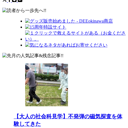
【大人の社会科見学】不発弾の磁気探査を体
験してきた