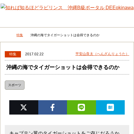
メニュー
検
特集
沖縄の海でタイガーショットは会得できるのか
DEEokinawaトップ
平安山良太（へんざんりょうた）
特集
2017.02.22
沖縄の海でタイガーショットは会得できるのか
スポーツ
キャプテン翼のタイガーショットをご存じだろうか。