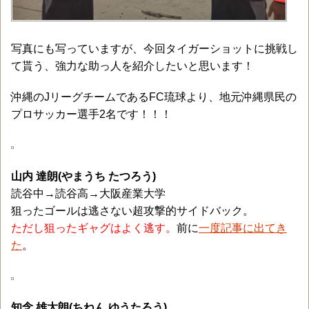
写真にも写っていますが、今回タイガーショットに挑戦し
て貰う、強力な助っ人を紹介したいと思います！
沖縄のJリーグチームであるFC琉球より、地元沖縄県民の
プロサッカー選手2名です！！！
山内 達朗(やまうち たつろう)
読谷中→読谷高→大阪産業大学
狙ったゴールは逃さない超攻撃的サイドバック。
ただし狙ったギャグはよく逃す。
前に
一度記事に出てき
た
。
知念 雄太朗(ちねん ゆうたろう)