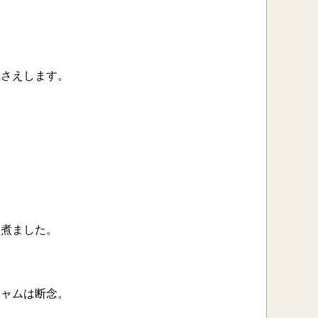
気さえします。
て煮ました。
ジャムは断念。