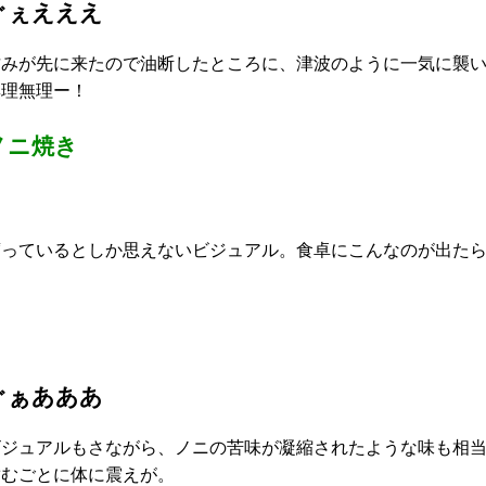
ぐぇえええ
甘みが先に来たので油断したところに、津波のように一気に襲
無理無理ー！
ノニ焼き
腐っているとしか思えないビジュアル。食卓にこんなのが出た
ぐぁあああ
ビジュアルもさながら、ノニの苦味が凝縮されたような味も相
噛むごとに体に震えが。