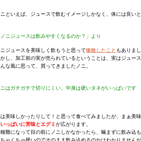
ノニといえば、ジュースで飲むイメージしかなく、体には良い
「ノニジュースは飲みやすくなるのか？」より
ノニジュースを美味しく飲もうと思って
惨敗したこと
もありま
しかし、加工前の実が売られているということは、実はジュー
そんな風に思って、買ってきましたノニ。
ノニはガチガチで切りにくい。中身は硬いタネがいっぱいです
実は美味しかったりして！と思って食べてみましたが、まぁ美
口いっぱいに苦味とエグミ
が広がります。
食糧難になって目の前にノニしかなかったら、噛まずに飲み込
めちゃくちゃ硬いのでそのまま飲み込めるのかはわかりません