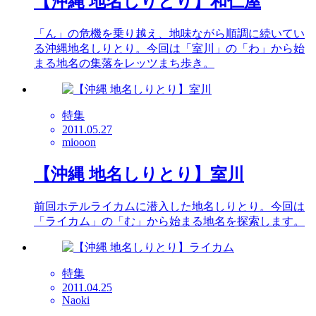
【沖縄 地名しりとり】和仁屋
「ん」の危機を乗り越え、地味ながら順調に続いてい
る沖縄地名しりとり。今回は「室川」の「わ」から始
まる地名の集落をレッツまち歩き。
特集
2011.05.27
miooon
【沖縄 地名しりとり】室川
前回ホテルライカムに潜入した地名しりとり。今回は
「ライカム」の「む」から始まる地名を探索します。
特集
2011.04.25
Naoki