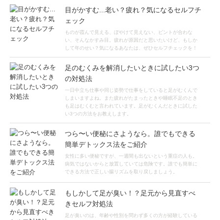
目がかすむ...老い？疲れ？気になるセルフチ
ェック
ものが霞んで見える、ぼやけて見えない、ピントが合わな
い、そんなかすみ目。疲れが原因だと思いたいけど、もしか
して年のせい？気になるあなたは、ぜひセルフチェックを！
足のむくみを解消したいときに試したい3つ
の対処法
一日中立ち仕事や同じ姿勢で仕事をしていると足がむくんで
しまいますよね。また疲れがたまったときや睡眠不足のとき
も足はむくむと言われています。足がむくんだときに試した
い3つの方法をお教えします。
つら〜い便秘にさようなら。誰でもできる
簡単デトックス法をご紹介
女性に多い便秘ですが、一週間も出ないという重症の人も。
病気ではないからと放置していては危険です。誰でも簡単に
できる方法で正しい腸リズムを取り戻しましょう。
もしかして足が臭い！？足元から見直すべ
きセルフ対処法
足が臭いのは、年齢や性別を問わず多くの方が経験している