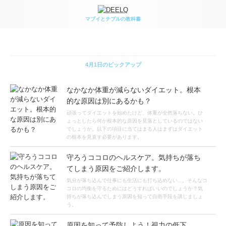
お疲れモードに見られちゃう？簡単にできる目の下のクマ
マブイとチブルの教科書
解消法
4月1日のピックアップ
なかなか体重が減らないダイエット。根本
的な原因は別にあるかも？
頑張ってダイエットを始めたけど、体重が全然落ちない。ひ
ょっとしたら何か根本的な原因を見落としているのではない
でしょうか。以下の項目に当てはまる人はまずはダイエット
の根本を見直す必要があります。
守ろうココロのヘルスケア。気持ちが落ち
てしまう原因をご紹介します。
気分が落ち込んで仕事にも生活にも打ち込めない...。そんなコ
コロの均衡を守るためにはどうすればいいのでしょうか？気
持ちが落ち込んでしまう原因を知って自衛手段を講じましょ
う。
原因を知って予防しよう！視力の低下