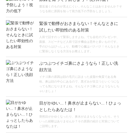
最近遠くのものが見えにくい...そんなことはありませんか？そ
うなる前に原因を知って視力低下の予防をしましょう。
緊張で動悸がおさまらない！そんなときに
試したい即効性のある対策
人前で話すのって緊張しますよね。でも会社のプレゼンや、
面接、スピーチなど人前で話す機会は意外と多いものです。
手のひらはびっしょり、動機で心臓はバクバク！そんなとき
に緊張しなくなる方法をお教えします。
ぶつぶつイチゴ鼻にさようなら！正しい洗
顔方法
イチゴ鼻の原因は顔の毛穴に詰まった皮脂や角質である角
栓。鼻は顔の中心にあるので、黒ずみが目立つといくつにな
っても気になりますよね。そんなイチゴ鼻にさようならしち
ゃいましょ！
目がかゆい...！鼻水が止まらない...！ひょっ
としたらあなたは！
突然目がかゆくなったり、鼻水が止まらなくなったり。そう
いった経験はありませんか？その原因の紹介と対策について
ご説明します。