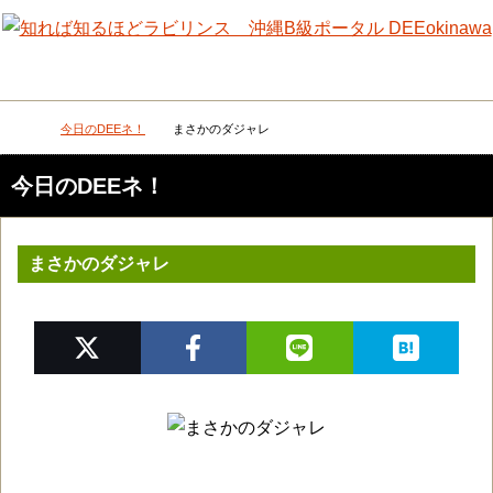
メニュー
検
今日のDEEネ！
まさかのダジャレ
DEEokinawaトップ
今日のDEEネ！
まさかのダジャレ