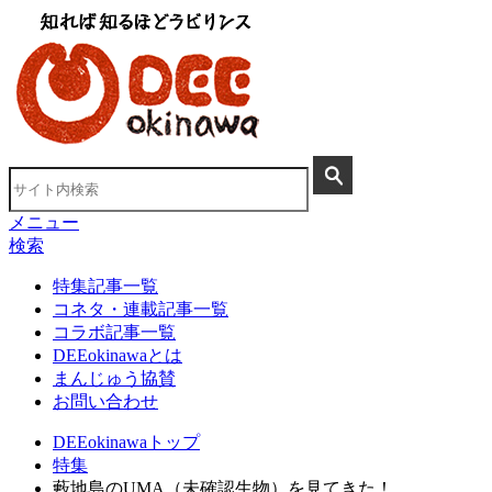
メニュー
検索
特集記事一覧
コネタ・連載記事一覧
コラボ記事一覧
DEEokinawaとは
まんじゅう協賛
お問い合わせ
DEEokinawaトップ
特集
藪地島のUMA（未確認生物）を見てきた！