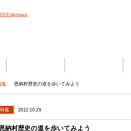
覧
コラボ記事一覧
DEEokinawaとは
特集
恩納村歴史の道を歩いてみよう
okinawaトップ
特集
2012.10.29
恩納村歴史の道を歩いてみよう