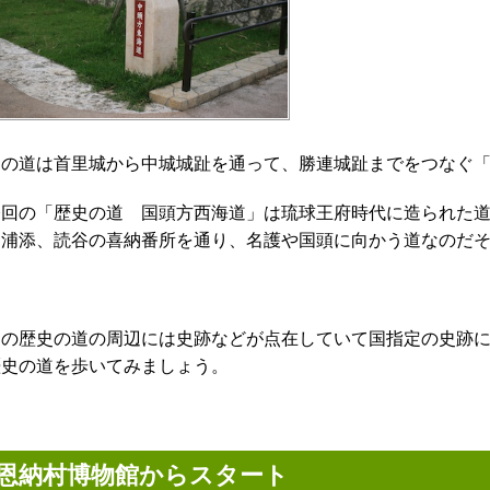
この道は首里城から中城城趾を通って、勝連城趾までをつなぐ
今回の「歴史の道 国頭方西海道」は琉球王府時代に造られた
て浦添、読谷の喜納番所を通り、名護や国頭に向かう道なのだ
この歴史の道の周辺には史跡などが点在していて国指定の史跡
歴史の道を歩いてみましょう。
恩納村博物館からスタート