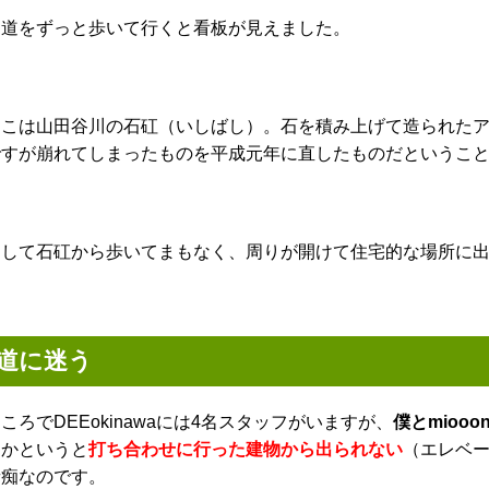
山道をずっと歩いて行くと看板が見えました。
ここは山田谷川の石矼（いしばし）。石を積み上げて造られた
ですが崩れてしまったものを平成元年に直したものだというこ
そして石矼から歩いてまもなく、周りが開けて住宅的な場所に
道に迷う
ころでDEEokinawaには4名スタッフがいますが、
僕とmioo
痴かというと
打ち合わせに行った建物から出られない
（エレベ
音痴なのです。