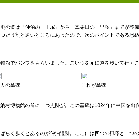
歴史の道は「仲泊の一里塚」から「真栄田の一里塚」までが整
一つだけ割と遠いところにあったので、次のポイントである恩
博物館でパンフをもらいました。こいつを元に道を歩いて行く
唐人の墓碑
これが墓碑
恩納村博物館の前に一つ史跡が。この墓碑は1824年に中国を
しばらく歩くとあるのが仲泊遺跡。ここには四つの貝塚と一つ