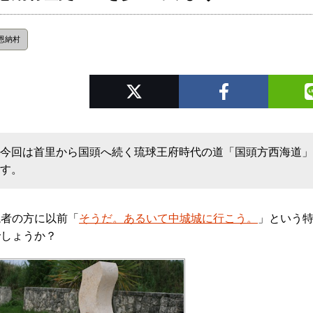
恩納村
今回は首里から国頭へ続く琉球王府時代の道「国頭方西海道」
す。
読者の方に以前「
そうだ。あるいて中城城に行こう。
」という
でしょうか？