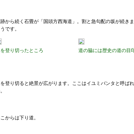
遺跡から続く石畳が「国頭方西海道」。割と急勾配の坂が続き
ようです。
坂を登り切ったところ
道の脇には歴史の道の目
坂を登り切ると絶景が広がります。ここはイユミバンタと呼ば
か。
ここからは下り道。