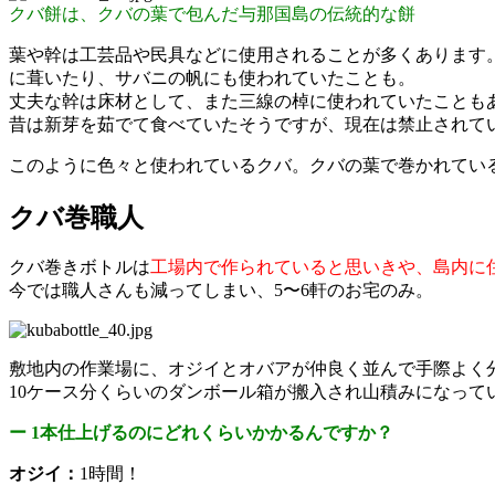
クバ餅は、クバの葉で包んだ与那国島の伝統的な餅
葉や幹は工芸品や民具などに使用されることが多くあります
に葺いたり、サバニの帆にも使われていたことも。
丈夫な幹は床材として、また三線の棹に使われていたことも
昔は新芽を茹でて食べていたそうですが、現在は禁止されて
このように色々と使われているクバ。クバの葉で巻かれてい
クバ巻職人
クバ巻きボトルは
工場内で作られていると思いきや、島内に
今では職人さんも減ってしまい、5〜6軒のお宅のみ。
敷地内の作業場に、オジイとオバアが仲良く並んで手際よく
10ケース分くらいのダンボール箱が搬入され山積みになって
ー 1本仕上げるのにどれくらいかかるんですか？
オジイ：
1時間！