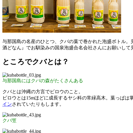
与那国島の名産のひとつ、クバの葉で巻かれた泡盛ボトル。
酒どなん』でお馴染みの国泉泡盛合名会社さんにお願いして
ところでクバとは？
与那国島にはクバの森がたくさんある
クバとは沖縄の方言でビロウのこと。
ビロウとは15mほどに成長するヤシ科の常緑高木。葉っぱは
イン
されていたりもします。
クバ笠