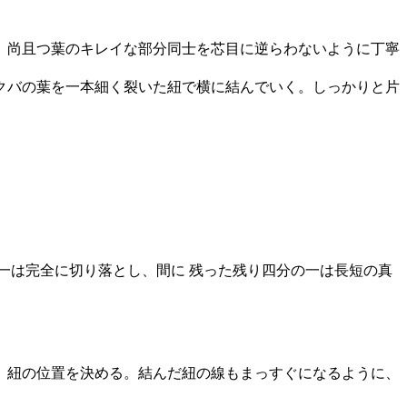
、尚且つ葉のキレイな部分同士を芯目に逆らわないように丁寧
クバの葉を一本細く裂いた紐で横に結んでいく。しっかりと片
一は完全に切り落とし、間に 残った残り四分の一は長短の真
、紐の位置を決める。結んだ紐の線もまっすぐになるように、