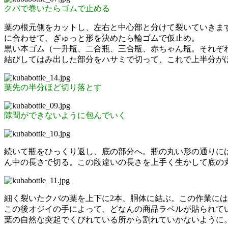
クバで巻いたらゴムで止める
葉の根元側をカットし、左右と中心部と分けて裂いていきま
に合わせて、ぎゅっと形を決めたら輪ゴムで仮止め。
黒い本ゴム（一升瓶、二合瓶、三合瓶、赤ちゃん瓶。それぞ
結びしてはみ出した部分をハサミで切って、これで上半分が
葉先の半分ほど切り落とす
隙間ができないように包んでいく
続いて瓶をひっくり返し、底の部分へ。瓶の丸い形の通りには
ん中の長さで切る。この段違いの長さを上手く生かして底の
細く裂いたクバの葉を上下に2本、胴体に結ぶ。この作業に
この後オジイの手によって、どなんの商品ラベルが貼られて
葉の自然な突起でくびれている所から割れていかないように