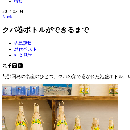
特集
2014.03.04
Naoki
クバ巻ボトルができるまで
先島諸島
歴代ベスト
社会見学
与那国島の名産のひとつ、クバの葉で巻かれた泡盛ボトル。