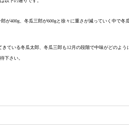
移は以下の通りです。
一郎が400g、冬瓜三郎が600gと徐々に重さが減っていく中で冬
てきている冬瓜太郎、冬瓜三郎も12月の段階で中味がどのよう
期待下さい。