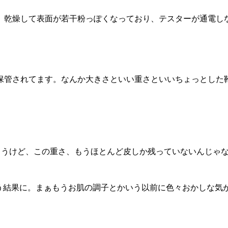
。乾燥して表面が若干粉っぽくなっており、テスターが通電し
保管されてます。なんか大きさといい重さといいちょっとした
ょうけど、この重さ、もうほとんど皮しか残っていないんじゃ
（-2）という結果に。まぁもうお肌の調子とかいう以前に色々おかしな