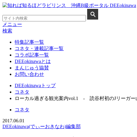
メニュー
検索
特集記事一覧
コネタ・連載記事一覧
コラボ記事一覧
DEEokinawaとは
まんじゅう協賛
お問い合わせ
DEEokinawaトップ
コネタ
ローカル過ぎる観光案内vol.1 - 読谷村初のJリーガ
コネタ
2017.06.01
DEEokinawa(でぃーおきなわ)編集部