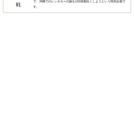
で、沖縄でのレンタカーの旅を100倍面白くしようという特別企画で
す。