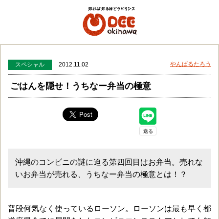
メニュー
検
やんばるたろう
スペシャル
2012.11.02
ごはんを隠せ！うちなー弁当の極意
沖縄のコンビニの謎に迫る第四回目はお弁当。売れな
いお弁当が売れる、うちなー弁当の極意とは！？
普段何気なく使っているローソン。ローソンは最も早く都