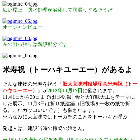
広い屋上。防水処理が劣化して雨漏りするそうだ
オーシャンビュー
左の出っ張りは階段部分です
米寿祝（トーハキユーエー）があるよ
そんな建物の米寿を祝う『
旧大宜味村役場庁舎米寿祝（トー
ハキユーエー）
』が
2012年11月17日
に催されます。
11月1日から30日までは旧役場庁舎と大宜味大工をテーマに
した展示、11月3日は折り紙建築（旧役場を一枚の紙で折
る。これカッコいいです）も催されます。
※ちなみに大宜味ではトーカチのことをトーハキと呼ぶ。
発起人は、建設当時の棟梁の娘さん。
ー 彼女は久茂地公民館が取り壊された時もとても残念がっ