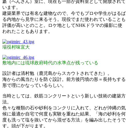
纂（へんさん）室に、現在も一部が資料室として開放されて
います。
建築業界では有名な建物なので、今でもプロや学生がはるば
る内地から見学に来るそう。現役でまだ使われていることも
評価が高いとのこと。ロケ地としてNHKドラマの撮影に使
われたこともあります。
場役村味宜大
敷地内には琉球政府時代の水準点が残っている
設計者は清村勉（鹿児島からスカウトされてきた）。
海からの風当たりを防ぐ設計。前方後円墳の形＝長持ちする
形で理にかなっているらしい。
当時としては、鉄筋コンクリートという新しい技術の建築方
法。
色々な種類の石や砂利をコンクリに入れて、どれが沖縄の気
候に最適か自宅で何度も実験を重ねた結果、「海の砂利を何
度も洗って塩を抜いてから混ぜる方法」を編み出したそうで
す。頭が下がります。