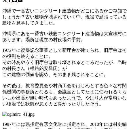
沖縄で一番古いコンクリート建造物がどこにあるかご存知で
しょうか？古い建物が壊されていく中、現役で頑張っている
建物を見学してきました。
沖縄県にある一番古い鉄筋コンクリート建造物は大宜味村に
あります。場所は現在の村役場の手前。
1972年に復帰記念事業として新庁舎が建てられ、旧庁舎はそ
の役割を終えることに。
その時あやうく旧庁舎は取り壊されるところだったが、当時
の村長さん（根路銘安昌氏）が
この建物の価値を認め、そのまま残されることに。
その後は、教育委員会や村商工会をはじめとする色々な村関
係機関の事務所となるも、会議室としてたまに使われるくら
いしか出番が無い時代もあったようで、やはり人が常時いな
い環境では状態が悪くカビ臭かったりしたそう。
1997年には県指定有形文化財に指定され、2010年には村史編