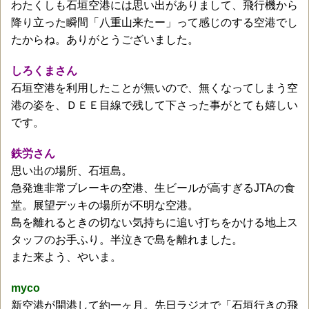
わたくしも石垣空港には思い出がありまして、飛行機から
降り立った瞬間「八重山来たー」って感じのする空港でし
たからね。ありがとうございました。
しろくまさん
石垣空港を利用したことが無いので、無くなってしまう空
港の姿を、ＤＥＥ目線で残して下さった事がとても嬉しい
です。
鉄労さん
思い出の場所、石垣島。
急発進非常ブレーキの空港、生ビールが高すぎるJTAの食
堂。展望デッキの場所が不明な空港。
島を離れるときの切ない気持ちに追い打ちをかける地上ス
タッフのお手ふり。半泣きで島を離れました。
また来よう、やいま。
myco
新空港が開港して約一ヶ月。先日ラジオで「石垣行きの飛