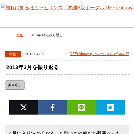
メニュー
検
特集
2013年3月を振り返る
DEEokinawaトップ
DEEokinawa(でぃーおきなわ)編集部
特集
2013.04.05
2013年3月を振り返る
振り返り
4月に入り温かくなる...と思いきや何だか肌寒かった