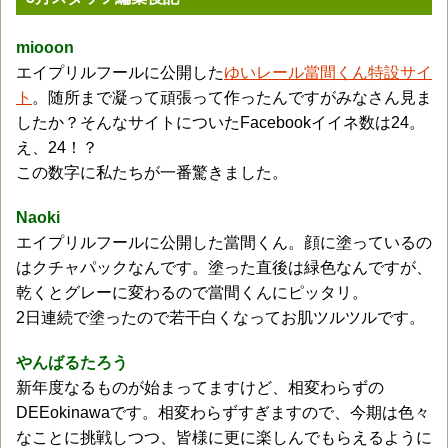
miooon
エイプリルフールに公開した
ゆいレール當間くん特設サイ
ト
。随所まで凝って頑張って作ったんですがみなさん見ま
したか？そんなサイトについたFacebookイイネ数は24。
え、24！？
この数字に私たちが一番驚きました。
Naoki
エイプリルフールに公開した當間くん。顔に塗っているの
はクチャパックなんです。塗った直後は緑色なんですが、
乾くとグレーに変わるので當間くんにピッタリ。
2日連続で塗ったので若干白くなってお肌ツルツルです。
やんばるたろう
新年度なるものが始まってますけど、相変わらずの
DEEokinawaです。相変わらずすぎますので、今期は色々
なことに挑戦しつつ、皆様に更に楽しんでもらえるように