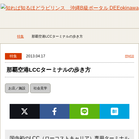
メニュー
検
特集
那覇空港LCCターミナルの歩き方
DEEokinawaトップ
myco
特集
2013.04.17
那覇空港LCCターミナルの歩き方
お店／施設
社会見学
国内初のLCC（ローコストキャリア）専用ターミナル