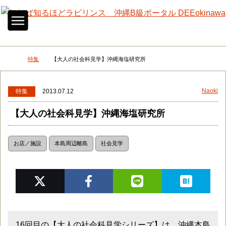
メニュー
検
特集
【大人の社会科見学】沖縄海塩研究所
DEEokinawaトップ
Naoki
特集
2013.07.12
【大人の社会科見学】沖縄海塩研究所
お店／施設
本島周辺離島
社会見学
16回目の【大人の社会科見学シリーズ】は、沖縄本島