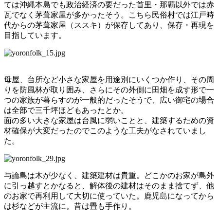
ては沖縄本島でも政治経済の要だった首里・那覇以外では赤
瓦でなく茅葺家屋が多かったそう。こちら民俗村では江戸時
代からの茅葺家屋（ススキ）が保存してあり、保存・再現を
目指しています。
母屋、台所など小さな家屋を用途別にいくつか作り、その周
りを防風林が取り囲み、さらにその外側に田畑を成す形で一
つの家族が暮らすのが一般的だったそうで、広い御宅の場合
は全部で三千坪ほどもあったとか。
面の多い大きな家屋は台風に弱いことと、建築するための資
材確保が大変だったのでこのような工夫がなされていまし
た。
与論島は木が少なく、建築建材は貴重。どこかのお家が島外
に引っ越すとかなると、解体後の建材はそのまま捨てず、他
のお家で再利用して大切に使っていた。鹿児島になってから
は杉などが主流に。昔は畳も手作り。