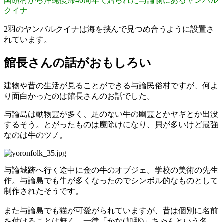
国頭村から沖縄復帰40周年で贈られた与論側にあるヤンバル
クイナ
2羽のヤンバルクイナは海を挟んで見つめ合うように設置さ
れています。
館長さんの話がおもしろい
建物や昔の生活が見ることができる与論民俗村ですが、何よ
り面白かったのは館長さんのお話でした。
与論島は動物霊が多く、足のない牛の幽霊とかヤギとか出没
するそう。とがったものは魔除けになり、貝が多いけど最強
なのは牛のツノ。
与論城跡へ行く途中に金の牛のオブジェ。学校の美術の先生
作。与論島でも牛が多くなったのでシンボル的なものとして
制作されたそうです。
また与論島でも猫が可愛がられていますが、昔は個別に名前
を付けることは無く、一律「かな(加那)」ちゃんという名