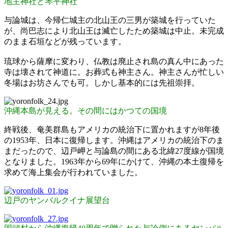
地主神社と琴平神社
与論城は、今帰仁城主の北山王の三男が築城を行っていた
が、尚巴志により北山王は滅亡したため築城は中止。未完成
のまま石垣などが残っています。
琉球から薩摩に変わり、仏教は廃止され島の真ん中にあった
寺は壊されて神道に。お葬式も神主さん。神主さんが忙しい
冬場はお坊さんでも可。しかし基本的には先祖崇拝。
沖縄本島が見える。その間にはかつての国境
終戦後、奄美群島もアメリカの統治下に置かれますが8年後
の1953年、日本に復帰します。沖縄はアメリカの統治下のま
まだったので、辺戸岬と与論島の間にある北緯27度線が国境
となりました。1963年から69年にかけて、沖縄の本土復帰を
求めて海上集会が行われていました。
辺戸のヤンバルクイナ展望台