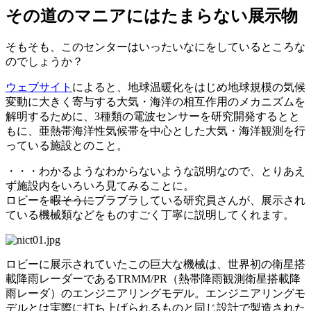
その道のマニアにはたまらない展示物
そもそも、このセンターはいったいなにをしているところな
のでしょうか？
ウェブサイト
によると、地球温暖化をはじめ地球規模の気候
変動に大きく寄与する大気・海洋の相互作用のメカニズムを
解明するために、3種類の電波センサーを研究開発するとと
もに、亜熱帯海洋性気候帯を中心とした大気・海洋観測を行
っている施設とのこと。
・・・わかるようなわからないような説明なので、とりあえ
ず施設内をいろいろ見てみることに。
ロビーを
暇そうに
ブラブラしている研究員さんが、展示され
ている機械類などをものすごく丁寧に説明してくれます。
ロビーに展示されていたこの巨大な機械は、世界初の衛星搭
載降雨レーダーであるTRMM/PR（熱帯降雨観測衛星搭載降
雨レーダ）のエンジニアリングモデル。エンジニアリングモ
デルとは実際に打ち上げられるものと同じ設計で製造された