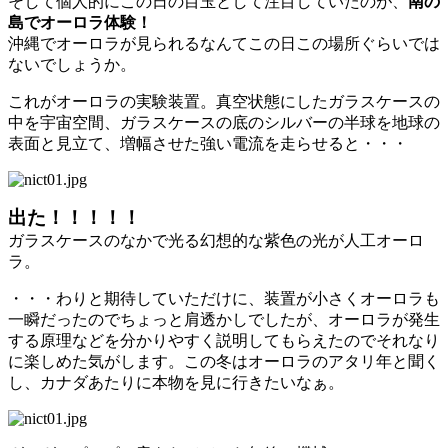
そして個人的にこの日の目玉として注目していたのが、
南の
島でオーロラ体験！
沖縄でオーロラが見られるなんてこの日この場所ぐらいでは
ないでしょうか。
これがオーロラの実験装置。真空状態にしたガラスケースの
中を宇宙空間、ガラスケースの底のシルバーの半球を地球の
表面と見立て、増幅させた強い電流を走らせると・・・
出た！！！！！
ガラスケースのなかで光る幻想的な紫色の光が人工オーロ
ラ。
・・・わりと期待していただけに、装置が小さくオーロラも
一瞬だったのでちょっと肩透かしでしたが、オーロラが発生
する原理などを分かりやすく説明してもらえたのでそれなり
に楽しめた気がします。この冬はオーロラのアタリ年と聞く
し、カナダあたりに本物を見に行きたいなぁ。