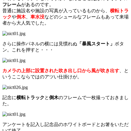
フレーム
があるのです。
普通に施設名や施設の写真が入っているものから、
横転トラ
ック
や
倒木
、
車水没
などのシュールなフレームもあって来場
者から大人気でした。
さらに操作パネルの横には見慣れぬ
「暴風スタート」
ボタ
ン。これを押すと・・・
カメラの上部に設置された吹き出し口から風が吹き出す
、と
いうここならではのアツい仕掛けが。
記念に
横転トラック
と
倒木
のフレームで一枚撮っておきまし
た。
アンケートを記入し記念品のホワイトボードとお箸をいただ
いて終了。