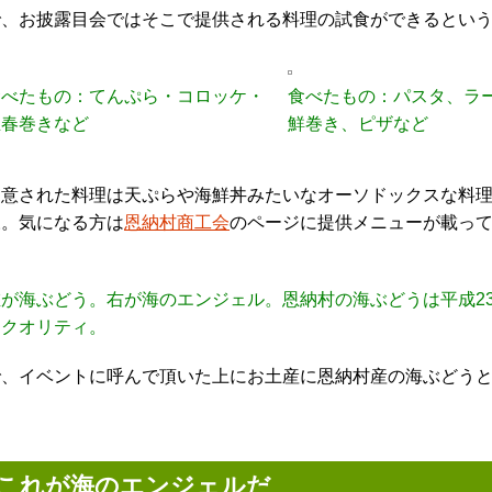
で、お披露目会ではそこで提供される料理の試食ができるとい
食べたもの：てんぷら・コロッケ・
食べたもの：パスタ、ラ
生春巻きなど
鮮巻き、ピザなど
用意された料理は天ぷらや海鮮丼みたいなオーソドックスな料
様。気になる方は
恩納村商工会
のページに提供メニューが載っ
左が海ぶどう。右が海のエンジェル。恩納村の海ぶどうは平成2
うクオリティ。
で、イベントに呼んで頂いた上にお土産に恩納村産の海ぶどう
これが海のエンジェルだ