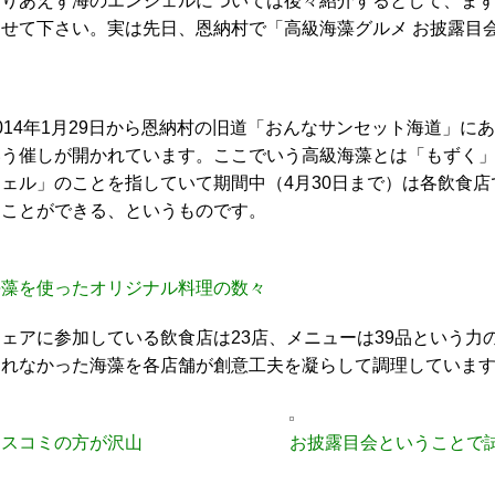
とりあえず海のエンジェルについては後々紹介するとして、ま
させて下さい。実は先日、恩納村で「高級海藻グルメ お披露目
014年1月29日から恩納村の旧道「おんなサンセット海道」に
いう催しが開かれています。ここでいう高級海藻とは「もずく
ジェル」のことを指していて期間中（4月30日まで）は各飲食
ることができる、というものです。
海藻を使ったオリジナル料理の数々
フェアに参加している飲食店は23店、メニューは39品という
られなかった海藻を各店舗が創意工夫を凝らして調理していま
マスコミの方が沢山
お披露目会ということで