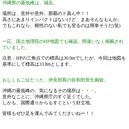
沖縄県の最低峰は、城岳。
場所は、意外や意外。那覇のド真ん中！！
高さにあまりインパクトはないけど、まあそんなもんか。
でもこれなら、根性のない私でも登るのは簡単そうだ(笑)
一応、国土地理院のHP地図でも確認。間違いなく掲載され
ていました。
注意：HPの三角点での標高は30.9mでしたが、今回は地図を
基準にして標高は33.8mとします。
おしくも二位だった、伊良部島の佐和田世乞御嶽。
沖縄の最低峰の、気になるその場所は・・・。
意外なことに、沖縄県庁のすぐ近くでした。
しかも、国際通りからもすぐという好立地。
皆様もぜひ足を運んでみてくださいねー！！