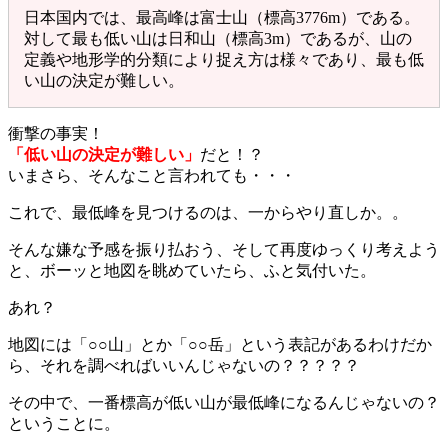
日本国内では、最高峰は富士山（標高3776m）である。
対して最も低い山は日和山（標高3m）であるが、山の
定義や地形学的分類により捉え方は様々であり、最も低
い山の決定が難しい。
衝撃の事実！
「低い山の決定が難しい」
だと！？
いまさら、そんなこと言われても・・・
これで、最低峰を見つけるのは、一からやり直しか。。
そんな嫌な予感を振り払おう、そして再度ゆっくり考えよう
と、ボーッと地図を眺めていたら、ふと気付いた。
あれ？
地図には「○○山」とか「○○岳」という表記があるわけだか
ら、それを調べればいいんじゃないの？？？？？
その中で、一番標高が低い山が最低峰になるんじゃないの？
ということに。