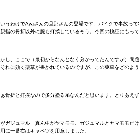
というわけでAyaさんの旦那さんの登場です。バイクで事故っ
右親指の骨折以外に腕も打撲しているそう。今回の検証にもっ
しかし、ここで（最初からなんとなく分かってたんですが）問
とそれに効く薬草が書かれているのですが、この薬草をどのよ
まぁ骨折と打撲なので多分塗る系なんだと思います。とりあえ
左がガジュマル、真ん中がヤマモモ、ガジュマルとヤマモモだ
較用に一番右はキャベツを用意しました。