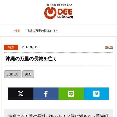
メニュー
検
特集
沖縄の万里の長城を往く
DEEokinawaトップ
myco
特集
2016.07.15
沖縄の万里の長城を往く
八重瀬町
調査
沖縄にも万里の長城があった！？謎に満ちた八重瀬町