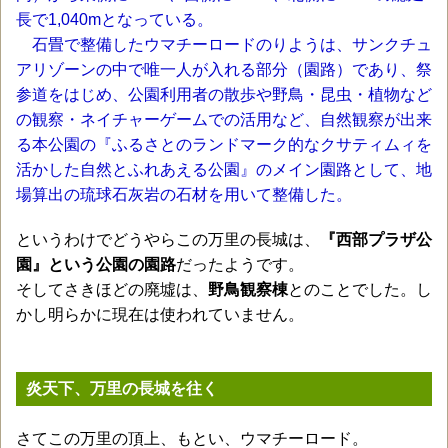
長で1,040mとなっている。
石畳で整備したウマチーロードのりようは、サンクチュ
アリゾーンの中で唯一人が入れる部分（園路）であり、祭
参道をはじめ、公園利用者の散歩や野鳥・昆虫・植物など
の観察・ネイチャーゲームでの活用など、自然観察が出来
る本公園の『ふるさとのランドマーク的なクサティムィを
活かした自然とふれあえる公園』のメイン園路として、地
場算出の琉球石灰岩の石材を用いて整備した。
というわけでどうやらこの万里の長城は、
『西部プラザ公
園』という公園の園路
だったようです。
そしてさきほどの廃墟は、
野鳥観察棟
とのことでした。し
かし明らかに現在は使われていません。
炎天下、万里の長城を往く
さてこの万里の頂上、もとい、ウマチーロード。