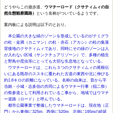
どうやらこの遊歩道、
ウマチーロード（クサティムィの自
然生態観察園路）
という名称がついているようです。
案内板による説明は以下のとおり。
本公園の大きな緑のゾーンを形成しているのがテミグラ
の杜・金満（カニマン）の杜・赤石（アカシ）の杜の集落
背後地のクサティムィであり、同時にその緑のゾーンは人
が入れない区域（サンクチュアリゾーン）で、多種の植生
と野鳥や昆虫等にとっても大切な生息地となっている。
ウマチーロードは、これら３つのクサティムィの尾根伝
いにある既存のススキに覆われた古道の東西や北に伸びる
約1.8キロの距離になっている。名称の由来は、昔から字
当銘・小城・志多伯の共同によるウマチー行事（稲二祭）
の祭参道として利用されているこ事から、地域ではウマチ
ー道路（ロード）と呼んでいる。
都市公園事業で整備したウマチーロードは、現在地（正
門）から東側に325m、西側に520m、北側に195mの総延