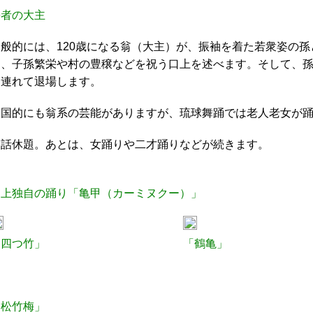
長者の大主
一般的には、120歳になる翁（大主）が、振袖を着た若衆姿の
し、子孫繁栄や村の豊穣などを祝う口上を述べます。そして、
き連れて退場します。
全国的にも翁系の芸能がありますが、琉球舞踊では老人老女が
閑話休題。あとは、女踊りや二才踊りなどが続きます。
川上独自の踊り「亀甲（カーミヌクー）」
「四つ竹」
「鶴亀」
「松竹梅」