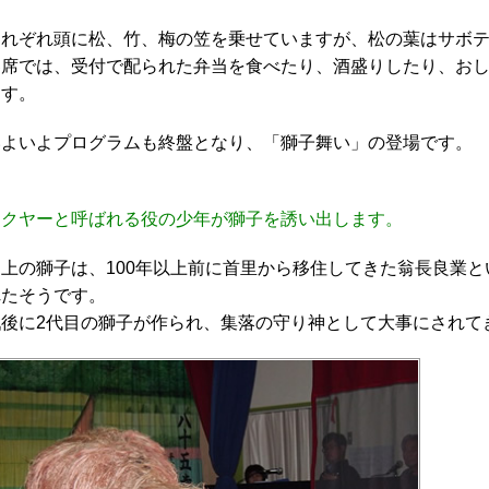
それぞれ頭に松、竹、梅の笠を乗せていますが、松の葉はサボ
客席では、受付で配られた弁当を食べたり、酒盛りしたり、お
ます。
いよいよプログラムも終盤となり、「獅子舞い」の登場です。
ワクヤーと呼ばれる役の少年が獅子を誘い出します。
川上の獅子は、100年以上前に首里から移住してきた翁長良業
れたそうです。
戦後に2代目の獅子が作られ、集落の守り神として大事にされて