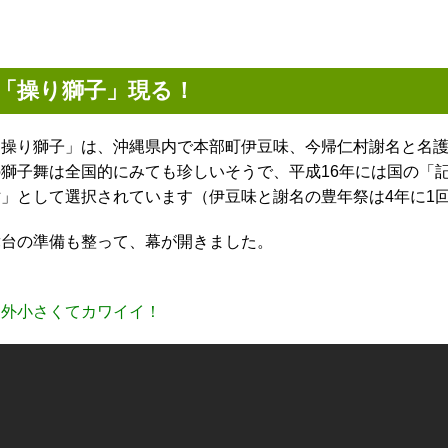
「操り獅子」現る！
「操り獅子」は、沖縄県内で本部町伊豆味、今帰仁村謝名と名護
の獅子舞は全国的にみても珍しいそうで、平成16年には国の「
財」として選択されています（伊豆味と謝名の豊年祭は4年に1
舞台の準備も整って、幕が開きました。
案外小さくてカワイイ！