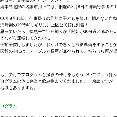
沖縄は今、豊年祭のハイシーズンです。
沖縄本島北部の名護市川上では、旧歴の8月8日の御願行事後の
016年9月11日、仕事帰りの旦那に子どもを預け、慣れない
開演時刻の19時ギリギリに川上区公民館に到着！
と思っていたら、偶然来ていた知人が「開始が30分遅れるみた
震えながら運転してきたのに・・・。
若干拍子抜けしましたが、おかげで悠々と撮影準備をすること
公民館の中には、テーブルと客席が並べられて、ちらほら席が
私も、受付でプログラムと撮影の許可をもらうついでに、（ほ
プログラムの他に弁当と飲み物までくれました。（余談ですが
る地域もありますね。）
プログラム