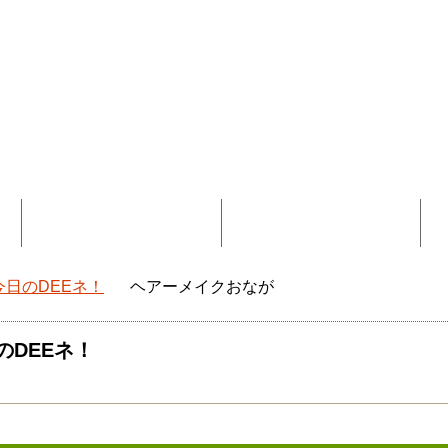
覧
コラボ記事一覧
DEEokinawaとは
今日のDEEネ！
ヘアーメイクおなが
okinawaトップ
のDEEネ！