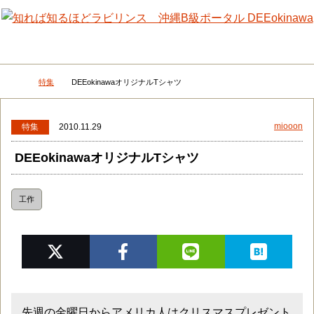
メニュー
検
特集
DEEokinawaオリジナルTシャツ
DEEokinawaトップ
miooon
特集
2010.11.29
DEEokinawaオリジナルTシャツ
工作
先週の金曜日からアメリカ人はクリスマスプレゼント