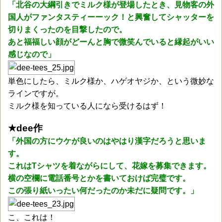
「北谷の大綱引きでミルク様が登場したとき、見物客の外
国人がファンタスティーーック！と興奮してシャッターを
切りまくったのを目撃したので。
あと福
福
しい顔がどーんと胸で微笑んでいると縁起がいい
感じなので」
単色にしたら、ミルク様か、ハゲオヤジか、という微妙な
ラインですが。
ミルク様を知っている人になら受けるはず！
★dee作
「外国の方にウケが良いのはやはり漢字だろうと思いま
す。
これはTシャツを着ながらにして、花嫁を募集できます。
横の空欄に電話番号とかを書いておけば完璧です。
この張り紙いったい何だったのか未だに疑問です。」
こ、これは！