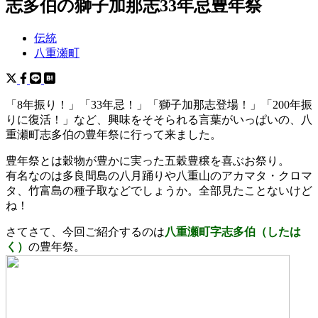
志多伯の獅子加那志33年忌豊年祭
伝統
八重瀬町
「8年振り！」「33年忌！」「獅子加那志登場！」「200年振
りに復活！」など、興味をそそられる言葉がいっぱいの、八
重瀬町志多伯の豊年祭に行って来ました。
豊年祭とは穀物が豊かに実った五穀豊穣を喜ぶお祭り。
有名なのは多良間島の八月踊りや八重山のアカマタ・クロマ
タ、竹富島の種子取などでしょうか。全部見たことないけど
ね！
さてさて、今回ご紹介するのは
八重瀬町字志多伯（したは
く）
の豊年祭。