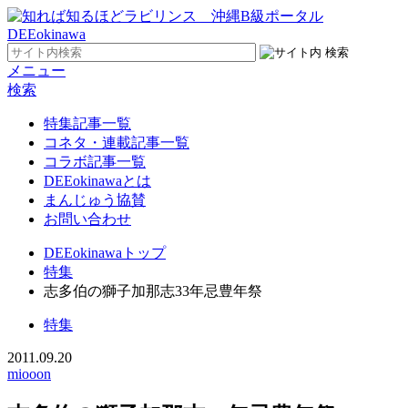
メニュー
検索
特集記事一覧
コネタ・連載記事一覧
コラボ記事一覧
DEEokinawaとは
まんじゅう協賛
お問い合わせ
DEEokinawaトップ
特集
志多伯の獅子加那志33年忌豊年祭
特集
2011.09.20
miooon