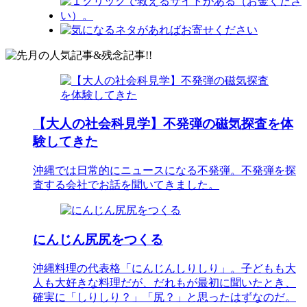
【大人の社会科見学】不発弾の磁気探査を体
験してきた
沖縄では日常的にニュースになる不発弾。不発弾を探
査する会社でお話を聞いてきました。
にんじん尻尻をつくる
沖縄料理の代表格「にんじんしりしり」。子どもも大
人も大好きな料理だが、だれもが最初に聞いたとき、
確実に「しりしり？」「尻？」と思ったはずなのだ。