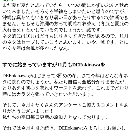
まだ夏だ夏だと思っていたら、いつの間にかずいぶんと秋め
いて来ました。そろそろ半袖をしまいたいと思うのですが、
沖縄は真冬でもいきなり暑い日があったりするので油断でき
ません。そもそも沖縄の方って明確な衣替え（冬服と夏服の
入れ替え）とかしているのでしょうか。謎です。
ネタ的には10月はどうもはりきりすぎた感があるので、11月
のネタはセーブしていこうと思います。いや、嘘です。とに
かく今年は台風が多かったなあ。
すでに始まっていますが11月もDEEokinawaを
DEEokinawaがはじまって3回めの冬。さて今年はどんな冬ネ
タに挑むのでしょうか。私たち自信も全然分かりませんが、
とりあえず初心を忘れずワーストを恐れず、これまでどおり
時にはカラダを張っていきたいと思います。
そして、今月もたくさんのアンケートご協力＆コメントをあ
りがとうございました！
私たちの平日毎日更新の原動力となっております。
それでは今月も引き続き、DEEokinawaをよろしくお願いし