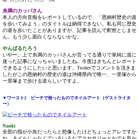
糸満のカッパさん
本人の方向音痴をレポートしているので、「恩納村歴史の道
を歩いてみよう」のタイトルは納得できない。私も同じ歴史
の道を歩いたことがありますが、記事を読んで釈然としませ
ん。もう少し面白くならないかな。
やんばるたろう
いやー。上で糸満のカッパさんが言ってる通りで単純に道に
迷った記事になっちゃいましたね。今度はきちんとレポート
できるようにしたいと思います。Twitterでコメントを頂きま
したがこの恩納村の歴史の道は沖縄県内で唯一、一里塚から
一里塚まで歩ける道らしいですよ。
▼ワースト2 ビーチで拾ったものでネイルアート（ゲストライタ
ー）
Naoki
全部の指が小魚だったらと想像したけどちょっとアレですか
ね。ネイルじゃなくていろいろなアクセサリーとかでも良か