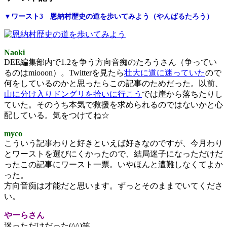
▼ワースト3 恩納村歴史の道を歩いてみよう（やんばるたろう）
Naoki
DEE編集部内で1.2を争う方向音痴のたろうさん（争ってい
るのはmiooon）。Twitterを見たら
壮大に道に迷っていた
ので
何をしているのかと思ったらこの記事のためだった。以前、
山に分け入りドングリを拾いに行こう
では崖から落ちたりし
ていた。そのうち本気で救援を求められるのではないかと心
配している。気をつけてね☆
myco
こういう記事わりと好きといえば好きなのですが、今月わり
とワーストを選びにくかったので、結局迷子になっただけだ
ったこの記事にワースト一票。いやほんと遭難しなくてよか
った。
方向音痴は才能だと思います。ずっとそのままでいてくださ
い。
やーらさん
迷っただけだった(^^)笑