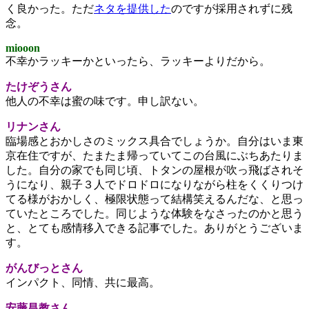
く良かった。ただ
ネタを提供した
のですが採用されずに残
念。
miooon
不幸かラッキーかといったら、ラッキーよりだから。
たけぞうさん
他人の不幸は蜜の味です。申し訳ない。
リナンさん
臨場感とおかしさのミックス具合でしょうか。自分はいま東
京在住ですが、たまたま帰っていてこの台風にぶちあたりま
した。自分の家でも同じ頃、トタンの屋根が吹っ飛ばされそ
うになり、親子３人でドロドロになりながら柱をくくりつけ
てる様がおかしく、極限状態って結構笑えるんだな、と思っ
ていたところでした。同じような体験をなさったのかと思う
と、とても感情移入できる記事でした。ありがとうございま
す。
がんびっとさん
インパクト、同情、共に最高。
安藤昌教さん