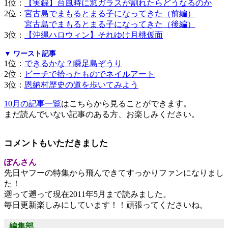
1位：
【実録】台風時に窓ガラスが割れたらどうなるのか
2位：
宮古島でまもるとまる子になってきた（前編）
宮古島でまもるとまる子になってきた（後編）
3位：
【沖縄ハロウィン】それゆけ月桃仮面
▼ ワースト記事
1位：
できるかな？瞬足島ぞうり
2位：
ビーチで拾ったものでネイルアート
3位：
恩納村歴史の道を歩いてみよう
10月の記事一覧
はこちらから見ることができます。
まだ読んでいない記事のある方、お楽しみください。
コメントもいただきました
ぽんさん
先日ヤフーの特集から飛んできてすっかりファンになりまし
た！
遡って遡って現在2011年5月まで読みました。
毎日更新楽しみにしています！！頑張ってくださいね。
編集部