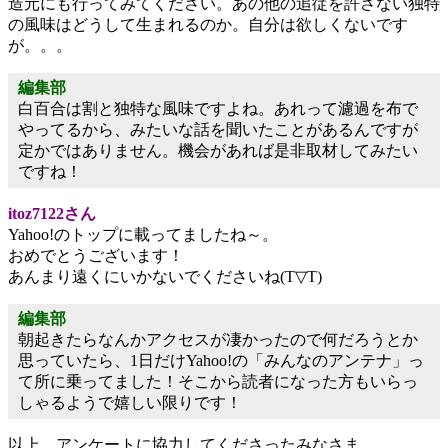
造元にも行ってみてください。あの他の追従を許さない独特
の風味はどうして生まれるのか。自分は欲しくないです
が。。。
編集部
白百合は割と独特な風味ですよね。あれって濾過を布で
やってるから、みたいな話を聞いたことがあるんですが
定かではありません。機会があれば是非取材してみたい
ですね！
itoz7122さん
Yahoo!のトップに載ってましたね～。
おめでとうございます！
あんまり遠くにいかないでくださいね(T▽T)
編集部
朝起きたらなんかアクセスが凄かったので何だろうとか
思っていたら、1日だけYahoo!の「みんなのアンテナ」っ
て所に乗ってました！そこから読者になった方もいらっ
しゃるようで嬉しい限りです！
以上、アンケートに協力してくださったみなさま、