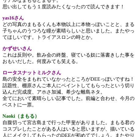
リアルなまもるとまる子。
思い出してもう１度読みたくなったので読んできます！
yas16さん
どの写真のまもるくんも本物以上に本物っぽいことと、まる
子ちゃんのうつろな瞳が素晴らしいと思いました。またやっ
てほしいです。トライアスロンの時とか。
かずせいさん
これは反則や。飲み会の終盤、寝ている奴に落書きした事を
おもいだした。何度みても笑える。
ロータスナットミルクさん
島の安全をまもれていなかったところがDEEっぽいですね！
話題性、棚原さんご本人にペイントしてもらったという切り
込んだ完成度、アホさ加減、希少な離島ネタ。
全てにおいて素晴らしい記事でした。前編と合わせ、今月の
ベストに一票。
Naoki（まもる）
自腹切って宮古島まで行った甲斐がありました。まもる君の
コスプレしたことがある人はいると思いますが、描いている
人にメイクしてもらったのDEEが初めてでしょう。またやり