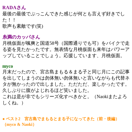
RADAさん
最後の最後でぶっこんできた感じが何とも言えず好きでし
た！！
歌声も素敵です(笑)
糸満のカッパさん
月桃仮面が颯爽と国道58号（国際通りでも可）をバイクで走
る姿を見たかったです。無表情な月桃仮面も来年はパワーア
ップしていることでしょう。応援しています、月桃仮面。
myco
月末だったので、宮古島まもる＆まる子と同じ月にこの記事
を出してしまうのは勿体無い勿体無いと言いながらも代替ネ
タが無かったので出しました。ただただ、楽しかったです。
久しぶりに腹がよじれるほど笑いました。
これは是が非でもシリーズ化すべきかと。（Naokiまたよろ
しくね。）
● ベスト2 宮古島でまもるとまる子になってきた（前・後編）
（myco & Naoki）