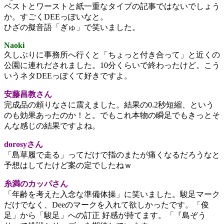
ベストとワーストと紙一重なタイプの記事ではないでしょう
か。すごくDEEっぽいなと。
ひざの擬音語「ぎゅ」で笑いました。
Naoki
久しぶりに事務所へ行くと「ちょっと付き合って」と近くの
公園に連れだされました。10分くらいで終わったけど。こう
いうネタDEEっぽくて好きですよ。
安藤昌教さん
完成品の頼りなさに震えました。結果の0.2秒短縮、という
のも効果あったのか！と。でもこれ本物の瞬足でもきっとそ
んな感じの結果ですよね。
dorosyさん
「島草履で走る」ってだけで指のまたが痛くなるだろうなと
予想はしてたけど案の定でしたねｗ
糸満のカッパさん
「年齢を考えた入念な準備体操」に笑いました。駿足マーク
だけでなく、Deeのマークを入れて欲しかったです。「俊
足」から「駿足」への訂正 好感が持てます。「『島ぞう