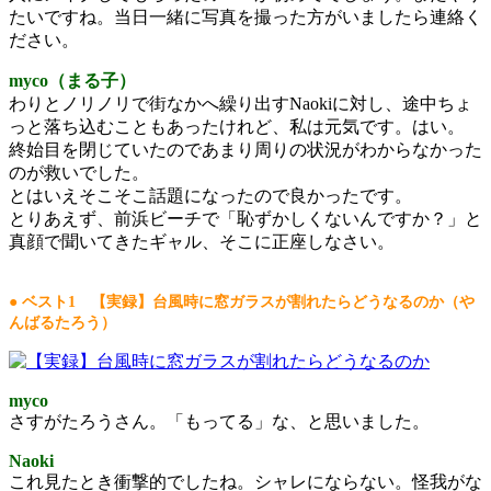
たいですね。当日一緒に写真を撮った方がいましたら連絡く
ださい。
myco（まる子）
わりとノリノリで街なかへ繰り出すNaokiに対し、途中ちょ
っと落ち込むこともあったけれど、私は元気です。はい。
終始目を閉じていたのであまり周りの状況がわからなかった
のが救いでした。
とはいえそこそこ話題になったので良かったです。
とりあえず、前浜ビーチで「恥ずかしくないんですか？」と
真顔で聞いてきたギャル、そこに正座しなさい。
● ベスト1 【実録】台風時に窓ガラスが割れたらどうなるのか（や
んばるたろう）
myco
さすがたろうさん。「もってる」な、と思いました。
Naoki
これ見たとき衝撃的でしたね。シャレにならない。怪我がな