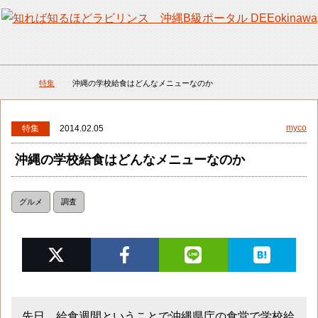
メニュー
検
特集
沖縄の学校給食はどんなメニューなのか
DEEokinawaトップ
myco
特集
2014.02.05
沖縄の学校給食はどんなメニューなのか
グルメ
調査
先日、給食週間ということで沖縄県庁の食堂で学校給